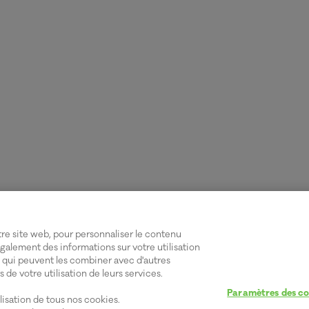
re site web, pour personnaliser le contenu
également des informations sur votre utilisation
, qui peuvent les combiner avec d'autres
s de votre utilisation de leurs services.
Paramètres des co
ilisation de tous nos cookies.